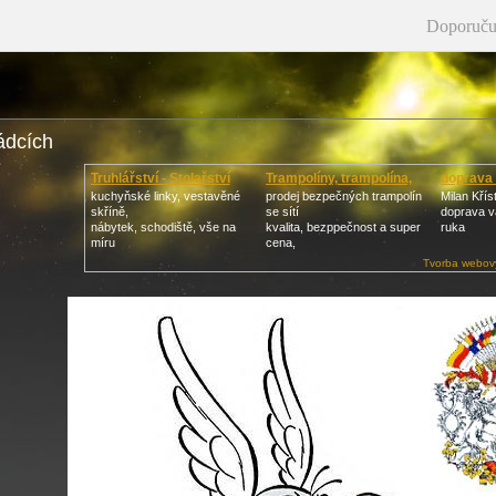
Doporuču
ádcích
Truhlářství - Stolařství
Trampolíny, trampolína,
doprava 
kuchyňské linky, vestavěné
prodej bezpečných trampolín
Milan Křís
skříně,
se sítí
doprava va
nábytek, schodiště, vše na
kvalita, bezppečnost a super
ruka
míru
cena,
Tvorba webový