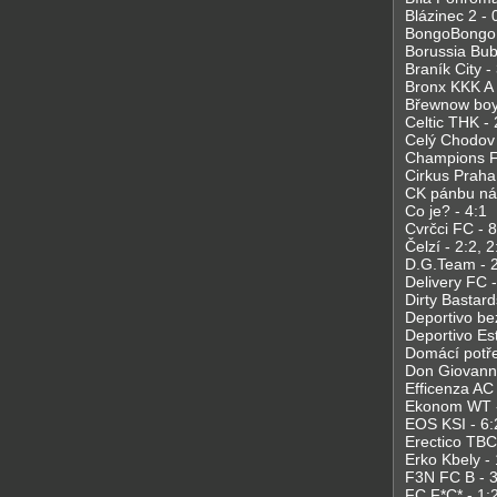
Blázinec 2 - 
BongoBongo A
Borussia Bub
Braník City -
Bronx KKK A -
Břewnow boy
Celtic THK - 
Celý Chodov 
Champions F
Cirkus Praha
CK pánbu nás
Co je? - 4:1
Cvrčci FC - 8
Čelzí - 2:2, 2
D.G.Team - 2
Delivery FC -
Dirty Bastard
Deportivo bez
Deportivo Est
Domácí potřeb
Don Giovanni
Efficenza AC -
Ekonom WT - 
EOS KSI - 6:
Erectico TBC 
Erko Kbely - 
F3N FC B - 3
FC F*C* - 1: