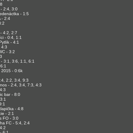
:8
- 2:4, 3:0
edenáctka - 1:5
 - 2:4
3:2
 4:2, 2:7
ci - 0:4, 1:1
ytlík - 4:1
 4:3
WC - 3:2
:3
- 3:1, 3:6, 1:1, 6:1
 6:1
 2015 - 0:6k
:4, 2:2, 3:4, 9:3
s - 2:4, 3:4, 7:3, 4:3
 4:3
 bar - 8:0
 3:1
9:1
lapička - 4:8
ie - 2:1
s FO - 3:0
ha FC - 5:4, 2:4
4:2
- 6:1