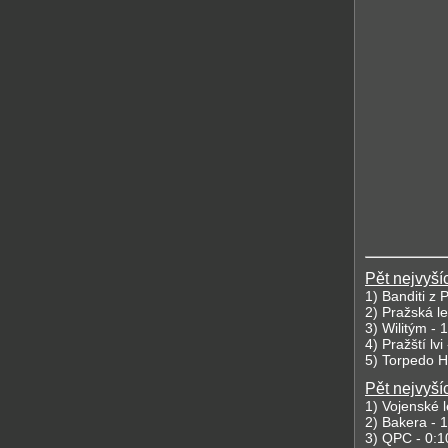
Pět nejvyší
1) Banditi z 
2)
Pražská le
3)
Wilitým -
1
4)
Pražští lvi
5)
Torpedo Hu
Pět nejvyší
1) Vojenské l
2) Bakera - 
3
) QPC -
0:1