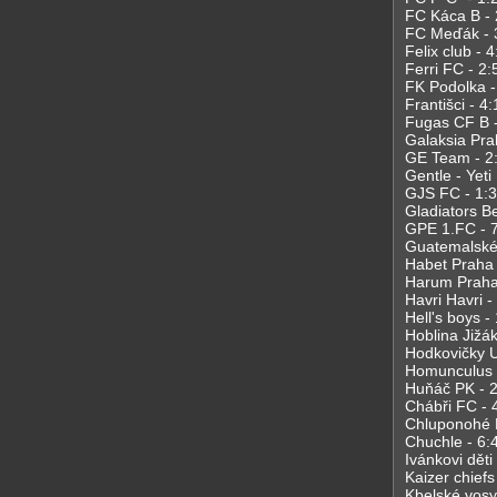
FC Káca B - 
FC Meďák - 
Felix club - 4
Ferri FC - 2:
FK Podolka -
Františci - 4:
Fugas CF B - 
Galaksia Pra
GE Team - 2
Gentle - Yeti
GJS FC - 1:3
Gladiators Be
GPE 1.FC - 
Guatemalské 
Habet Praha 
Harum Praha 
Havri Havri - 
Hell's boys - 
Hoblina Jižák
Hodkovičky U
Homunculus -
Huňáč PK - 2:
Chábři FC - 
Chluponohé 
Chuchle - 6:4
Ivánkovi děti 
Kaizer chiefs
Kbelské vosy 