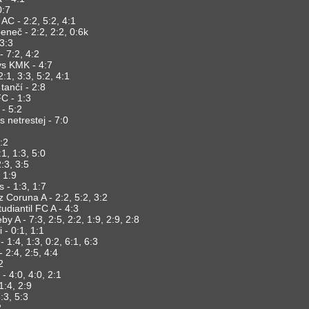
0:7
C - 2:2, 5:2, 4:1
eneč - 2:2, 2:2, 0:6k
 3:3
 7:2, 4:2
s KMK - 4:7
2:1, 3:3, 5:2, 4:1
tančí - 2:8
C - 1:3
 - 5:2
 netrestej - 7:0
:2
:1, 1:3, 5:0
:3, 3:5
 1:9
s - 1:3, 1:7
 Coruna A - 2:2, 5:2, 3:2
udiantil FC A - 4:3
y A - 7:3, 2:5, 2:2, 1:9, 2:9, 2:8
 - 0:1, 1:1
 1:4, 1:3, 0:2, 6:1, 6:3
2:4, 2:5, 4:4
2
- 4:0, 4:0, 2:1
1:4, 2:9
:3, 5:3
2