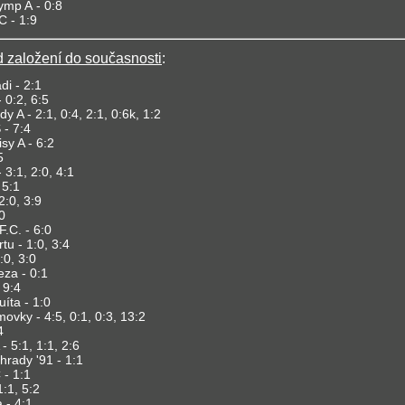
lymp A
- 0:8
C - 1:9
 založení do současnosti
:
i - 2:1
 0:2, 6:5
y A - 2:1, 0:4, 2:1, 0:6k, 1:2
- 7:4
sy A - 6:2
5
 3:1, 2:0, 4:1
 5:1
2:0, 3:9
0
F.C. - 6:0
tu - 1:0, 3:4
:0, 3:0
eza - 0:1
 9:4
íta - 1:0
movky - 4:5, 0:1, 0:3, 13:2
4
- 5:1, 1:1, 2:6
hrady '91 - 1:1
- 1:1
:1, 5:2
 - 4:1