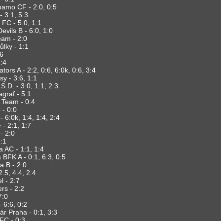
amo CF - 2:0, 0:5
- 3:1, 5:3
FC - 5:0, 1:1
vils B - 6:0, 1:0
am - 2:0
ůlky - 1:1
:6
1:4
ors A - 2:2, 0:6, 6:0k, 0:6, 3:4
sy - 3:6, 1:1
.D. - 3:0, 1:1, 2:3
graf - 5:1
Team - 0:4
 - 0:0
 6:0k, 1:4, 1:4, 2:4
- 2:1, 1:7
- 2:0
:1
 AC - 1:1, 1:4
BFK A - 0:1, 6:3, 0:5
 B - 2:0
2:5, 4:4, 2:4
l - 2:7
rs - 2:2
7:0
- 6:6, 0:2
r Praha - 0:1, 3:3
FC - 0:3