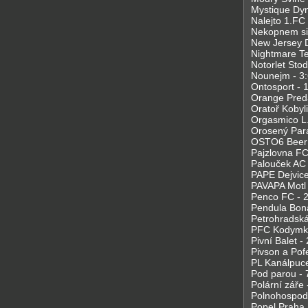
Mystique Dyn
Nalejto 1.FC 
Nekopnem si 
New Jersey De
Nightmare Te
Notorlet Stod
Nounejm - 3
Ontosport - 
Orange Predat
Oratoř Kobyli
Orgasmico L.S
Orosený Para
OSTO6 Beer 
Pajzlovna FC
Palouček AC -
PAPE Dejvice 
PAVAPA Motl 
Penco FC - 2
Pendula Bona
Petrohradská 
PFC Kodymka
Pivní Balet - 
Pivson a Pofe
PL Kanálpuce
Pod parou - 
Polární záře 
Polnohospodá
Popel Praha 