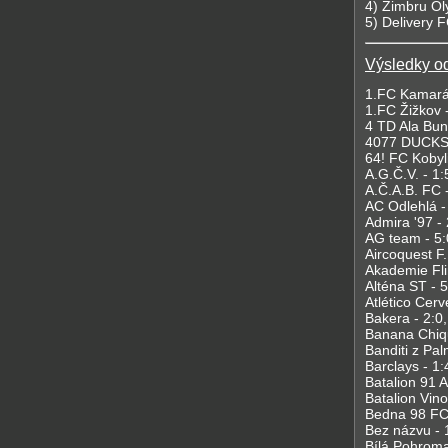
4) Zimbru O
5) Delivery F
Výsledky od
1.FC Kamarád
1.FC Žižkov -
4 TD Ala Bund
4077 DUCKS 
64! FC Kobyli
A.G.Č.V. - 1:
A.Č.A.B. FC -
AC Odlehlá -
Admira '97 - 
AG team - 5:
Aircoquest F.
Akademie Flir
Alténa ST - 5
Atlético Cerv
Bakera - 2:0,
Banana Chiqu
Banditi z Pal
Barclays - 1:
Batalion 91 A 
Batalion Vino
Bedna 98 FC 
Bez názvu - 1
Bílá Pohroma