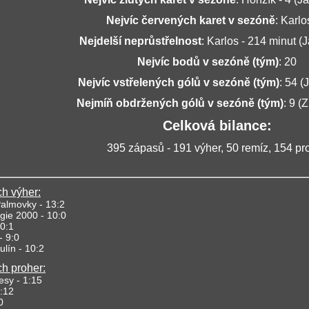
Nejvíc červených karet v sezóně
: Karlo
Nejdelší neprůstřelnost
: Karlos - 214 minut (
Nejvíc bodů v sezóně (tým)
: 20
Nejvíc vstřelených gólů v sezóně (tým)
: 54 (
Nejmíň obdržených gólů v sezóně (tým)
: 9 (
Celková bilance:
395 zápasů - 191 výher, 50 remíz, 154 pr
ch
výher:
Palmovky - 13:2
gie 2000 - 10:0
0:1
 - 9:0
lín - 10:2
ch proher:
esy - 1:15
1:12
0