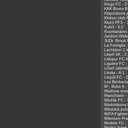
Kings FC - 2
KKK Bronx B 
Klapzubova j
Klokan club A
Klucy PFS - 
Kubrt - 6:2
Kvantanámo -
Jardovi Hřebí
JUDr. Brouk P
La Famiglia -
Lachtánci 1.
Libeň SK - 2
Lidopur FC A 
Liguére FC -
Líheň talentů
Limita - 6:1
Litrpůl FC - 2
Los Bimbanano
M - Bubo
A -
Madona music
Manchlastr -
Meďák FC - 
Medvídkova t
Městská polic
MIFA Fighter
Milenium Pra
Models FC - 
Modrý Svině 