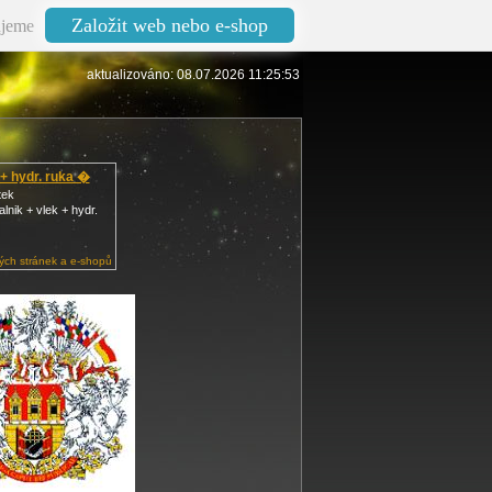
Založit web nebo e-shop
jeme
aktualizováno: 08.07.2026 11:25:53
+ hydr. ruka �
tek
lnik + vlek + hydr.
ch stránek a e-shopů