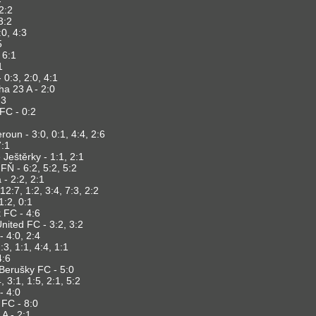
2:2
3:2
:0, 4:3
5
 6:1
1
0:3, 2:0, 4:1
ha 23 A - 2:0
:3
 FC - 0:2
roun - 3:0, 0:1, 4:4, 2:6
7:1
Ještěrky - 1:1, 2:1
FŇ - 6:2, 5:2, 5:2
- 2:2, 2:1
12:7, 1:2, 3:4, 7:3, 2:2
1:2, 0:1
 FC - 4:6
nited FC - 3:2, 3:2
 4:0, 2:4
3, 1:1, 4:4, 1:1
4:6
Berušky FC - 5:0
, 3:1, 1:5, 2:1, 5:2
- 4:0
 FC - 8:0
A - 2:1