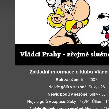
Zakladní informace o klubu Vládc
Rok založení
: léto 2007
Nejvíc gólů v sezóně
: Suky - 26
Nejvíc bodů v sezóně
: Suky - 36
Nejvíc gólů v zápase
: Suky - 7 (VP - Útlum - 1
Nejvíc žlutých karet v sezóně
: Honzík - 4 (J