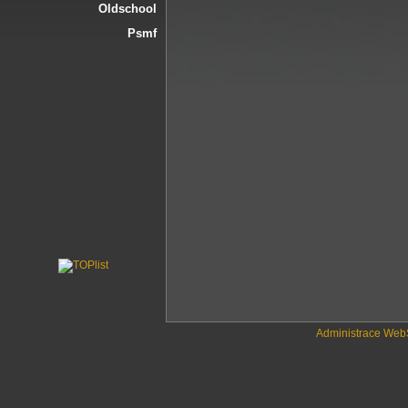
Oldschool
Psmf
Administrace We